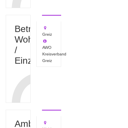
"Walter
Riedel"
Betreutes
Greiz
Wohnen
/
AWO
Kreisverband
Einzelwohnen
Greiz
"Hohe
Sonne"
Ambulant