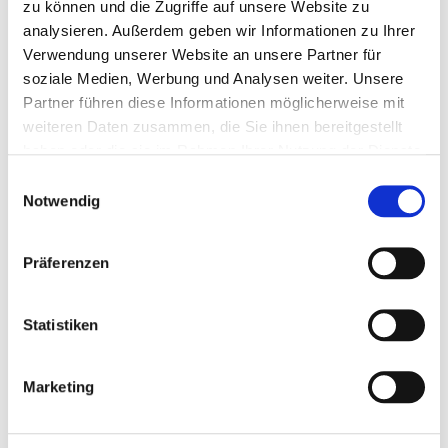
Greiz
zu können und die Zugriffe auf unsere Website zu
Weidatal
analysieren. Außerdem geben wir Informationen zu Ihrer
§35a
Verwendung unserer Website an unsere Partner für
AWO
SGB
soziale Medien, Werbung und Analysen weiter. Unsere
Zeulenroda
Partner führen diese Informationen möglicherweise mit
VIII
weiteren Daten zusammen, die Sie ihnen bereitgestellt
(mit
haben oder die sie im Rahmen Ihrer Nutzung der Dienste
gesammelt haben.
Behinderung)
Einwilligungsauswahl
Notwendig
Präferenzen
Statistiken
"Hohe
Sonne"
"Future"
Marketing
Mutti-/Vati-
Weida
Zeulenroda-
Kind-