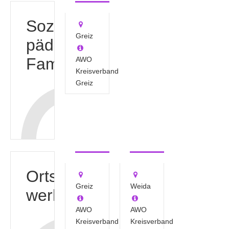
Sozial-
Greiz
pädagogische
Familienhilfe
AWO
Kreisverband
Greiz
"Ortsjugendwerk
"Ortsjugendwerk
Greiz"
Weida"
Ortsjugend-
Greiz
Weida
werke
AWO
AWO
Kreisverband
Kreisverband