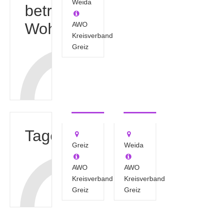
Weida
betreutes
Wohnen
AWO
Kreisverband
Greiz
"Tagesgruppe
"Tagesgruppe
Greiz-Dölau"
Weida"
Tagesgruppen
Greiz
Weida
AWO
AWO
Kreisverband
Kreisverband
Greiz
Greiz
"Sozialpädagogische
Familienhilfe"