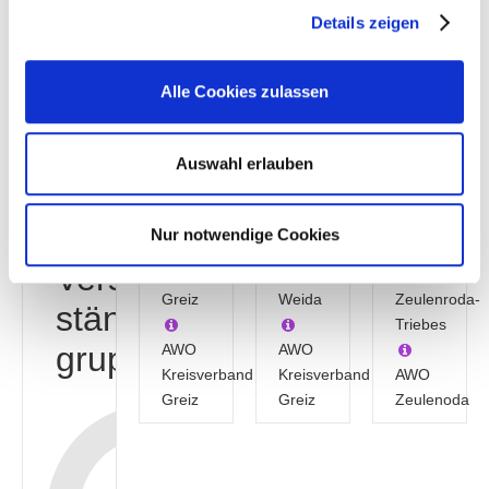
Triebes
Details zeigen
Gruppen
AWO
Kreisverband
AWO
Greiz
Zeulenoda
Alle Cookies zulassen
Auswahl erlauben
"Walter
"Hohe
Riedel"
Sonne"
"Future"
Nur notwendige Cookies
Verselbst-
Greiz
Weida
Zeulenroda-
ständigungs-
Triebes
gruppen
AWO
AWO
Kreisverband
Kreisverband
AWO
Greiz
Greiz
Zeulenoda