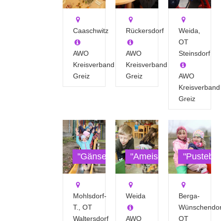
Caaschwitz
Rückersdorf
Weida,
OT
AWO
AWO
Steinsdorf
Kreisverband
Kreisverband
Greiz
Greiz
AWO
Kreisverband
Greiz
"Gänseblümchen"
"Ameisenburg"
"Pustebl
Mohlsdorf-
Weida
Berga-
T., OT
Wünschendor
Waltersdorf
AWO
OT