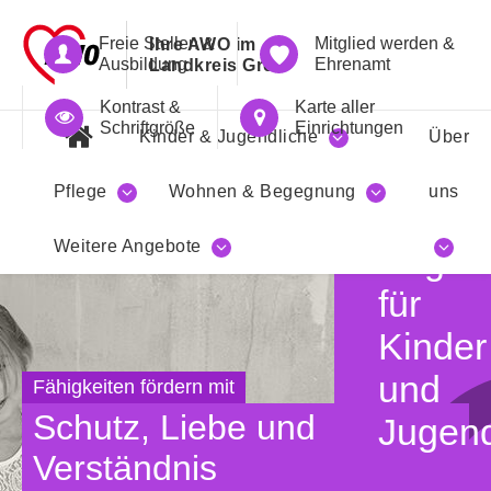
Freie Stellen &
Mitglied werden &
Ihre AWO im
Ausbildung
Ehrenamt
Landkreis Greiz
Kontrast &
Karte aller
Schriftgröße
Einrichtungen
Kinder & Jugendliche
Über
Pflege
Wohnen & Begegnung
uns
Unser
Weitere Angebote
Angeb
für
Kinder
und
Fähigkeiten fördern mit
Schutz, Liebe und
Jugend
Verständnis