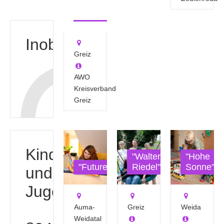
"Schlupfwinkel"
Inobhutnahme
Greiz
AWO
Kreisverband
Greiz
Kinder-
"Walter
"Hohe
"Future"
Riedel"
Sonne"
und
Jugendhäuser
Auma-
Greiz
Weida
Weidatal