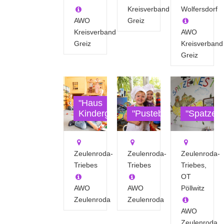
Kreisverband
Wolfersdorf
AWO
Greiz
Kreisverband
AWO
Greiz
Kreisverband
Greiz
"Haus
Kinderglück"
"Pusteblume"
"Spatzen
Zeulenroda-
Zeulenroda-
Zeulenroda-
Triebes
Triebes
Triebes,
OT
AWO
AWO
Pöllwitz
Zeulenroda
Zeulenroda
AWO
Zeulenroda