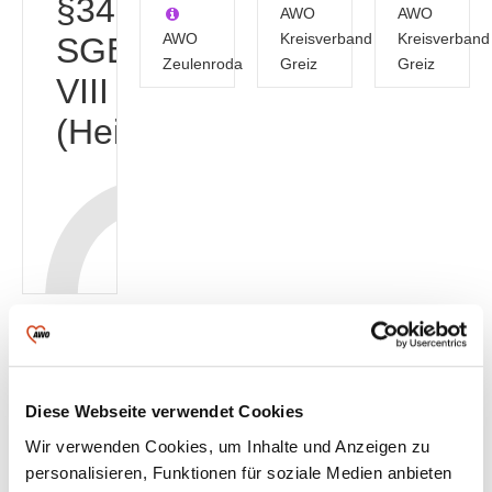
§34
AWO
AWO
AWO
Kreisverband
Kreisverband
SGB
Zeulenroda
Greiz
Greiz
VIII
(Heimerziehung)
"Hohe
Sonne"
Kinder-
Weida
"Future"
und
Diese Webseite verwendet Cookies
Jugendhäuser
Wir verwenden Cookies, um Inhalte und Anzeigen zu
AWO
Kreisverband
personalisieren, Funktionen für soziale Medien anbieten
Auma-