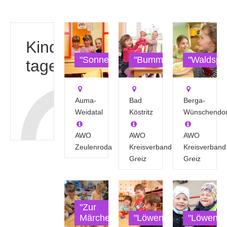
Kinder-
"Sonnenschein"
"Bummi"
"Waldspa
tagesstätten
Auma-
Bad
Berga-
Weidatal
Köstritz
Wünschendor
AWO
AWO
AWO
Zeulenroda
Kreisverband
Kreisverband
Greiz
Greiz
"Zur
Märchenbuche"
"Löwenzahn"
"Löwenza