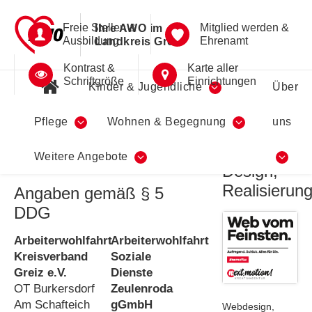
Freie Stellen &
Mitglied werden &
Ihre AWO im
Ausbildung
Ehrenamt
Landkreis Greiz
Kontrast &
Karte aller
Schriftgröße
Einrichtungen
Kinder & Jugendliche
Über
Pflege
Wohnen & Begegnung
uns
Impressum
Konzept,
Weitere Angebote
Design,
Realisierun
Angaben gemäß § 5
DDG
Arbeiterwohlfahrt
Arbeiterwohlfahrt
Kreisverband
Soziale
Greiz e.V.
Dienste
OT Burkersdorf
Zeulenroda
Am Schafteich
gGmbH
Webdesign,