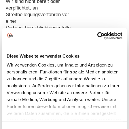
Wir sind nicht bereit oder
verpflichtet, an
Streitbeilegungsverfahren vor
einer
Verbraucherschlichtungsstelle
teilzunehmen.
Haftung für Inhalte
Diese Webseite verwendet Cookies
Als Diensteanbieter sind wir für
Wir verwenden Cookies, um Inhalte und Anzeigen zu
eigene Inhalte auf diesen Seiten
personalisieren, Funktionen für soziale Medien anbieten
nach den allgemeinen Gesetzen
zu können und die Zugriffe auf unsere Website zu
verantwortlich. Wir sind jedoch
analysieren. Außerdem geben wir Informationen zu Ihrer
nicht verpflichtet, übermittelte
Verwendung unserer Website an unsere Partner für
oder gespeicherte fremde
soziale Medien, Werbung und Analysen weiter. Unsere
Informationen zu überwachen oder
nach Umständen zu forschen, die
Partner führen diese Informationen möglicherweise mit
auf eine rechtswidrige Tätigkeit
weiteren Daten zusammen, die Sie ihnen bereitgestellt
hinweisen.
haben oder die sie im Rahmen Ihrer Nutzung der Dienste
gesammelt haben.