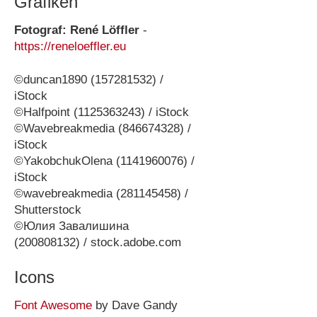
Grafiken
Fotograf: René Löffler
-
https://reneloeffler.eu
©duncan1890 (157281532) /
iStock
©Halfpoint (1125363243) / iStock
©Wavebreakmedia (846674328) /
iStock
©YakobchukOlena (1141960076) /
iStock
©wavebreakmedia (281145458) /
Shutterstock
©Юлия Завалишина
(200808132) / stock.adobe.com
Icons
Font Awesome
by Dave Gandy