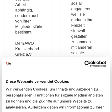
sozial
Arbeit
engagieren,
abhängig,
weil sie
sondern auch
dadurch ihre
von ihrer
Freizeit
Mitgliederstärke
sinnvoll
bestimmt.
gestalten,
zusammen
Dem AWO
mit anderen
Kreisverband
soziale
Greiz e.V.
Aufgaben
gehören
mitentwickeln
6 Ortsvereine
und eigenes
und ein
Wissen und
Förderverein
Fähigkeiten
Diese Webseite verwendet Cookies
an:
weitergeben
Wir verwenden Cookies, um Inhalte und Anzeigen zu
können. Auf
AWO
personalisieren, Funktionen für soziale Medien anbieten
Verbandsebene
Ortsverein
zu können und die Zugriffe auf unsere Website zu
und mit dem
Bad
analysieren. Außerdem geben wir Informationen zu Ihrer
Engagement
Köstritz