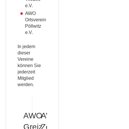
e.V.
AWO
Ortsverein
Pöllwitz
e.V.
In jedem
dieser
Vereine
können Sie
jederzeit
Mitglied
werden.
AWO
AWO
Greiz
Zeulenroda