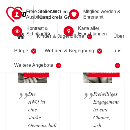
Freie Stellen &
Mitglied werden &
Ihre AWO im
Ausbildung
Ehrenamt
Landkreis Greiz
Kontrast &
Karte aller
Schriftgröße
Einrichtungen
Kinder & Jugendliche
Über
Pflege
Wohnen & Begegnung
uns
Mitglied
Weitere Angebote
werden
Ehrenamt
Die
Freiwilliges
AWO ist
Engagement
eine
ist eine
starke
Chance,
Gemeinschaft
sich