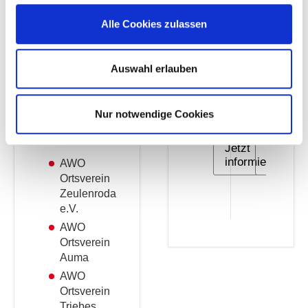
Burkersdorf"
Alle Cookies zulassen
Dem AWO
Gemeindeverband
AWO
AWO
Auswahl erlauben
Zeulenroda-
Triebes e.V.
Greiz
Zeule
gehören 4
Nur notwendige Cookies
Ortsvereine
an:
Jetzt
Jetzt
informieren
informi
AWO
Ortsverein
Zeulenroda
e.V.
AWO
Ortsverein
Auma
AWO
Ortsverein
Triebes