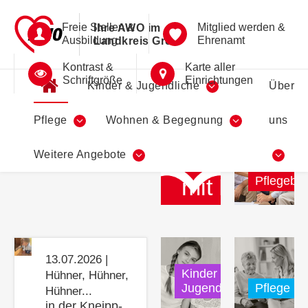
Freie Stellen &
Mitglied werden &
Ihre AWO im
Ausbildung
Ehrenamt
Landkreis Greiz
Kontrast &
Karte aller
Schriftgröße
Einrichtungen
Kinder & Jugendliche
Über
Pflege
Wohnen & Begegnung
uns
Gut
informiert
Zusammenh
Weitere Angebote
AWO
Pflegebe
mit Herz
13.07.2026 |
Kinder und
Hühner, Hühner,
Jugendliche
Pflege
Hühner...
in der Kneipp-