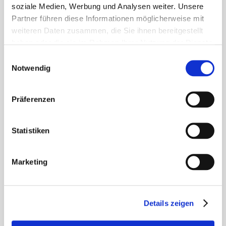
soziale Medien, Werbung und Analysen weiter. Unsere
Mehr erfahren
Partner führen diese Informationen möglicherweise mit
weiteren Daten zusammen, die Sie ihnen bereitgestellt
haben oder die sie im Rahmen Ihrer Nutzung der Dienste
Spenden,
gesammelt haben.
Einwilligungsauswahl
Sammeln,
Notwendig
Helfen
Danke für Ihre
Unterstützung
Präferenzen
Mehr erfahren
Statistiken
Mehr zum
Mehr zur
Marketing
AWO
AWO
Wir
Kreisverband
Zeulenroda-
Greiz
Triebes
unterstützen
Details zeigen
Menschen,