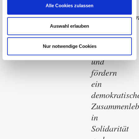
ein
Alle Cookies zulassen
selbstbestimm
Leben
Auswahl erlauben
zu
Nur notwendige Cookies
führen,
und
fördern
ein
demokratisch
Zusammenleb
in
Solidarität