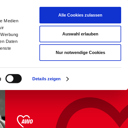
erden &
Kontrast &
Karte aller
Alle Cookies zulassen
Schriftgröße
Einrichtungen
le Medien
ir
Auswahl erlauben
, Werbung
Über uns
ren Daten
ienste
Nur notwendige Cookies
Spielend lernen
g
Details zeigen