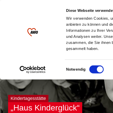
Ihre AWO im
Diese Webseite verwende
Landkreis Greiz
Wir verwenden Cookies, um
anbieten zu können und di
Informationen zu Ihrer Ve
Kinder & Jugendliche
Pflege
und Analysen weiter. Unse
zusammen, die Sie ihnen b
gesammelt haben.
Einwilligungsauswahl
Notwendig
Kindertagesstätte
„Haus Kinderglück“