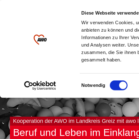
Ihre AWO im
Diese Webseite verwende
Landkreis Greiz
Wir verwenden Cookies, um
anbieten zu können und di
Informationen zu Ihrer Ve
Kinder & Jugendliche
Pflege
und Analysen weiter. Unse
zusammen, die Sie ihnen b
gesammelt haben.
Einwilligungsauswahl
Notwendig
Kooperation der AWO im Landkreis Greiz mit awo l
Beruf und Leben im Einklan