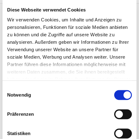
Diese Webseite verwendet Cookies
Wir verwenden Cookies, um Inhalte und Anzeigen zu
personalisieren, Funktionen für soziale Medien anbieten
Neue
zu können und die Zugriffe auf unsere Website zu
analysieren. Außerdem geben wir Informationen zu Ihrer
Pergola
Auf der Terrasse des
Verwendung unserer Website an unsere Partner für
Seniorenpflegeheimes in Burkersdorf
in
soziale Medien, Werbung und Analysen weiter. Unsere
wurde durch Installation einer
Partner führen diese Informationen möglicherweise mit
Burkersdorf
zweiteiligen Pergola eine verschattete
weiteren Daten zusammen, die Sie ihnen bereitgestellt
Außenfläche geschaffen, die die Folgen
haben oder die sie im Rahmen Ihrer Nutzung der Dienste
klimatischer Belastungen mindert.
gesammelt haben.
Einwilligungsauswahl
Notwendig
Die Maßnahme wurde vom
Bundesministerium für Umwelt,
Naturschutz, nukleare Sicherheit und
Präferenzen
Verbraucherschutz gefördert.
Alle Informationen als PDF
Statistiken