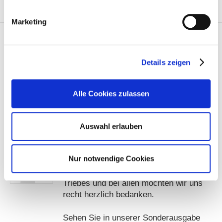
Marketing
Details zeigen
100
Jahre
Das - ergibt zusammen 140 Jahre! Also
Alle Cookies zulassen
viele gute Zahlen und Gründe, um ein
AWO
großes Fest zu feiern. Gesagt, getan!
Auswahl erlauben
Und unterstützt haben uns dabei viele
Mitarbeiter*innen aus unseren
Nur notwendige Cookies
Einrichtungen, ehrenamtliche Helfer und
verschiedene Vereine aus Zeulenroda-
Triebes und bei allen möchten wir uns
recht herzlich bedanken.
Sehen Sie in unserer Sonderausgabe