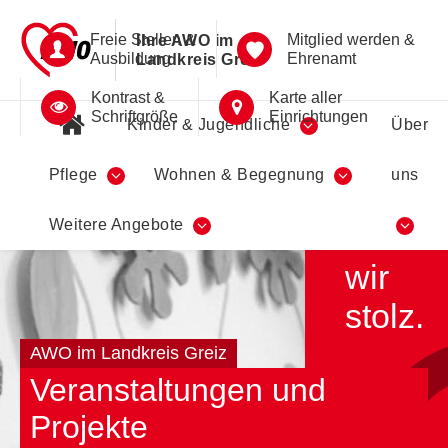
Freie Stellen &
Mitglied werden &
Ihre AWO im
Ausbildung
Ehrenamt
Landkreis Greiz
Kontrast &
Karte aller
Schriftgröße
Einrichtungen
Kinder & Jugendliche
Über
Pflege
Wohnen & Begegnung
uns
Darauf
Weitere Angebote
sind
wir
stolz.
AWO im Landkreis Greiz
Veranstaltungen und
Projekte