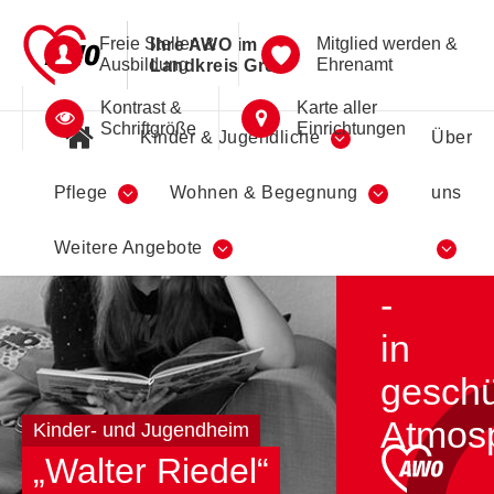
Freie Stellen &
Mitglied werden &
Ihre AWO im
Ausbildung
Ehrenamt
Landkreis Greiz
Kontrast &
Karte aller
Schriftgröße
Einrichtungen
Kinder & Jugendliche
Über
Pflege
Wohnen & Begegnung
uns
Leben
Weitere Angebote
lernen
-
in
geschü
Atmos
Kinder- und Jugendheim
„Walter Riedel“