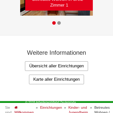
Zimmer 1
Weitere Informationen
Übersicht aller Einrichtungen
Karte aller Einrichtungen
© 2026 Arbeiterwohlfahrt Zeulenroda
Ernst-Thälmann-Allee 3a, D-07937 Zeulenroda-Triebes - Tel:
Sie
»
Einrichtungen
»
Kinder- und
»
Betreutes
(+49) 036628-95750 - Fax: 957529 - E-Mail:
info@awo-
sind
Willkommen
Jugendheim
Wohnen /