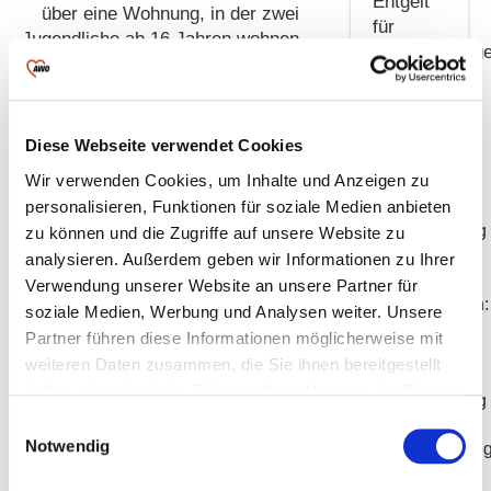
Entgelt
über eine Wohnung, in der zwei
für
Jugendliche ab 16 Jahren wohnen
Regelleistung
und durch uns betreut
werden. Darüber hinaus bieten wir
Betreutes
ebenfalls betreutes Einzelwohnen
Wohnen:
an. Dafür mieten wir bei Bedarf je
Diese Webseite verwendet Cookies
94,56 €
eine weitere Wohnung für einen
Wir verwenden Cookies, um Inhalte und Anzeigen zu
pro Platz
Jugendlichen. Im Rahmen dieser
personalisieren, Funktionen für soziale Medien anbieten
und
zeitlich begrenzten Hilfe bereiten
Betreuungstag
zu können und die Zugriffe auf unsere Website zu
wir junge Menschen darauf vor,
analysieren. Außerdem geben wir Informationen zu Ihrer
den nächsten Schritt hinein in ein
Betreutes
Verwendung unserer Website an unsere Partner für
selbstständiges Leben zu gehen.
Einzelwohnen:
soziale Medien, Werbung und Analysen weiter. Unsere
82,42 €
Partner führen diese Informationen möglicherweise mit
Unsere Hilfe
pro Platz
weiteren Daten zusammen, die Sie ihnen bereitgestellt
und
Um den Jugendlichen beim
haben oder die sie im Rahmen Ihrer Nutzung der Dienste
Betreuungstag
Übergang in diese Lebensphase
gesammelt haben.
Einwilligungsauswahl
und der Integration in ein neues
Notwendig
Nachbetreuun
soziales Umfeld zu helfen, werden
im
sie regelmäßig von einem