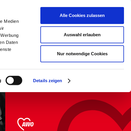
erden &
Kontrast &
Karte aller
Alle Cookies zulassen
Schriftgröße
Einrichtungen
le Medien
ir
Auswahl erlauben
, Werbung
Über uns
ren Daten
ienste
Nur notwendige Cookies
Selbst tun, selbst
erleben
und selbst begreifen.
g
Details zeigen