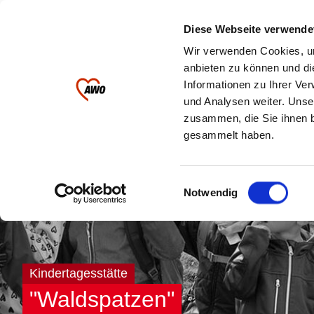
Ihre AWO im
Diese Webseite verwende
Landkreis Greiz
Wir verwenden Cookies, um
anbieten zu können und di
Informationen zu Ihrer Ve
Kinder & Jugendliche
Pflege
und Analysen weiter. Unse
zusammen, die Sie ihnen b
gesammelt haben.
Einwilligungsauswahl
Notwendig
Kindertagesstätte
"Waldspatzen"