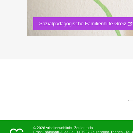
Sozialpädagogische Familienhilfe Greiz
© 2026 Arbeiterwohlfahrt Zeulenroda
Ernst-Thälmann-Allee 3a, D-07937 Zeulenroda-Triebes - Tel: 