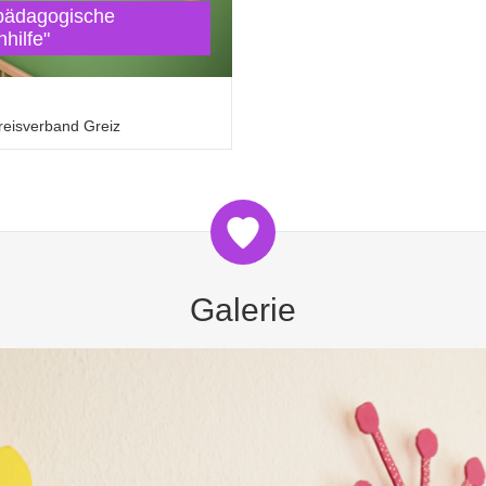
lpädagogische
nhilfe"
eisverband Greiz
Galerie