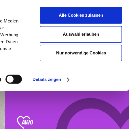
erden &
Kontrast &
Karte aller
Alle Cookies zulassen
Schriftgröße
Einrichtungen
le Medien
ir
Auswahl erlauben
, Werbung
Über uns
ren Daten
ienste
Nur notwendige Cookies
Unsere
Sozialpädagogische
Familienhilfe
g
Details zeigen