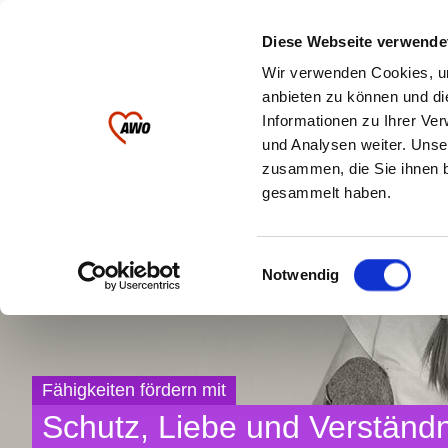
Ihre AWO im
Diese Webseite verwende
Landkreis Greiz
Wir verwenden Cookies, um
anbieten zu können und di
Informationen zu Ihrer Ve
Kinder & Jugendliche
Pflege
und Analysen weiter. Unse
zusammen, die Sie ihnen b
gesammelt haben.
Einwilligungsauswahl
Notwendig
Fähigkeiten fördern mit
Schutz, Liebe und Verständn