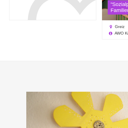
"Sozia
Familie
Greiz
AWO Kr