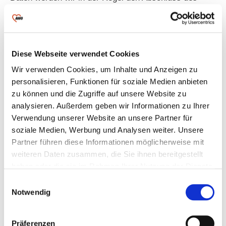
Vertrages ablehnen müssen oder einen bestehenden
Vertrag nicht mehr durchführen können und ggf.
beenden müssen.
Diese Webseite verwendet Cookies
1.6 Wie lange speichern wir Ihre
Daten?
Wir verwenden Cookies, um Inhalte und Anzeigen zu
personalisieren, Funktionen für soziale Medien anbieten
Wir verarbeiten und speichern personenbezogene
zu können und die Zugriffe auf unsere Website zu
Daten betroffener Person grundsätzlich nur solange,
analysieren. Außerdem geben wir Informationen zu Ihrer
wie der verfolgte Zweck es erfordert oder gesetzlich
Verwendung unserer Website an unsere Partner für
geboten ist. So können handels- und steuerrechtliche
soziale Medien, Werbung und Analysen weiter. Unsere
Aufbewahrungsfristen einer Löschung
Partner führen diese Informationen möglicherweise mit
entgegenstehen. Die dort vorgegebenen Fristen zur
weiteren Daten zusammen, die Sie ihnen bereitgestellt
Aufbewahrung bzw. Dokumentation betragen bis zu
haben oder die sie im Rahmen Ihrer Nutzung der Dienste
zehn Jahre. Entfällt der Speicherungszweck oder läuft
gesammelt haben.
Einwilligungsauswahl
eine gesetzlich vorgeschriebene Speicherfrist ab,
Notwendig
werden die personenbezogenen Daten routinemäßig
und entsprechend den gesetzlichen Vorschriften
gelöscht, soweit diese nicht als Beweismittel
Präferenzen