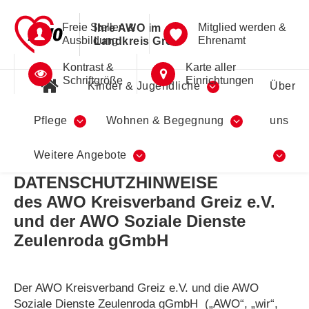
Freie Stellen &
Mitglied werden &
Ihre AWO im
Ausbildung
Ehrenamt
Landkreis Greiz
Kontrast &
Karte aller
Schriftgröße
Einrichtungen
Kinder & Jugendliche
Über
Pflege
Wohnen & Begegnung
uns
14.07.2021
Weitere Angebote
DATENSCHUTZHINWEISE
des AWO Kreisverband Greiz e.V.
und der AWO Soziale Dienste
Zeulenroda gGmbH
Der AWO Kreisverband Greiz e.V. und die AWO
Soziale Dienste Zeulenroda gGmbH
(„AWO“, „wir“,