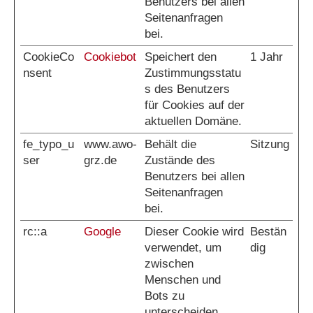
Benutzers bei allen
Seitenanfragen
bei.
CookieCo
Cookiebot
Speichert den
1 Jahr
nsent
Zustimmungsstatu
s des Benutzers
für Cookies auf der
aktuellen Domäne.
fe_typo_u
www.awo-
Behält die
Sitzung
ser
grz.de
Zustände des
Benutzers bei allen
Seitenanfragen
bei.
rc::a
Google
Dieser Cookie wird
Bestän
verwendet, um
dig
zwischen
Menschen und
Bots zu
unterscheiden.