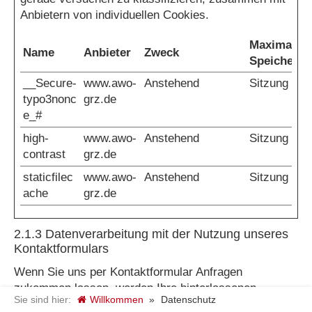
Anbietern von individuellen Cookies.
Maximale
Name
Anbieter
Zweck
Speicherda
__Secure-
www.awo-
Anstehend
Sitzung
typo3nonc
grz.de
e_#
high-
www.awo-
Anstehend
Sitzung
contrast
grz.de
staticfilec
www.awo-
Anstehend
Sitzung
ache
grz.de
2.1.3 Datenverarbeitung mit der Nutzung unseres
Kontaktformulars
Wenn Sie uns per Kontaktformular Anfragen
zukommen lassen, werden Ihre hinterlassenen
Sie sind hier:
Willkommen
»
Datenschutz
Angaben und Kontaktdaten zwecks Bearbeitung der