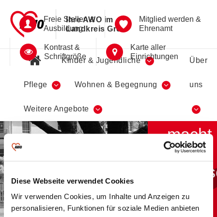
Freie Stellen &
Mitglied werden &
Ihre AWO im
Ausbildung
Ehrenamt
Landkreis Greiz
Kontrast &
Karte aller
Schriftgröße
Einrichtungen
Kinder & Jugendliche
Über
Pflege
Wohnen & Begegnung
uns
Das
Weitere Angebote
Herz
macht
den
Unters
Diese Webseite verwendet Cookies
AWO Kreisverband Greiz
Wir verwenden Cookies, um Inhalte und Anzeigen zu
Anfahrt
personalisieren, Funktionen für soziale Medien anbieten