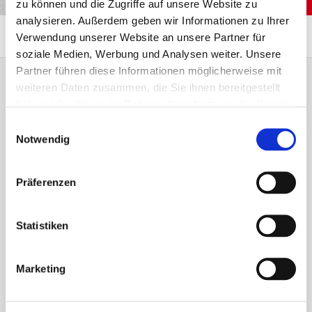
zu können und die Zugriffe auf unsere Website zu
analysieren. Außerdem geben wir Informationen zu Ihrer
...
AWO Kreisverband Greiz
Verwendung unserer Website an unsere Partner für
soziale Medien, Werbung und Analysen weiter. Unsere
Partner führen diese Informationen möglicherweise mit
weiteren Daten zusammen, die Sie ihnen bereitgestellt
Empfohlener Inhalt
haben oder die sie im Rahmen Ihrer Nutzung der Dienste
gesammelt haben.
Einwilligungsauswahl
An dieser Stelle finden Sie einen externen Inhalt,
Notwendig
der die Seite ergänzt. Sie können ihn sich mit
einem Klick anzeigen lassen und wieder
ausblenden.
Präferenzen
Externe Inhalte
Statistiken
Ich bin damit einverstanden, dass mir externe Inhalte
angezeigt werden. Damit können personenbezogene
Marketing
Daten an Drittplattformen übermittelt werden.
Mehr dazu
in unserer Datenschutzerklärung.