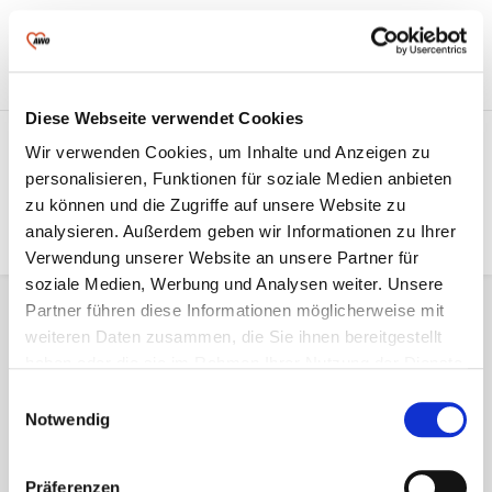
Freie Stellen &
Mitglied werden &
Ihre AWO im
Ausbildung
Ehrenamt
Landkreis Greiz
Kontrast &
Karte aller
Diese Webseite verwendet Cookies
Schriftgröße
Einrichtungen
Kinder & Jugendliche
Über
Wir verwenden Cookies, um Inhalte und Anzeigen zu
personalisieren, Funktionen für soziale Medien anbieten
Pflege
Wohnen & Begegnung
uns
zu können und die Zugriffe auf unsere Website zu
analysieren. Außerdem geben wir Informationen zu Ihrer
Empfohlener Inhalt
Weitere Angebote
Verwendung unserer Website an unsere Partner für
An dieser Stelle finden Sie einen externen Inhalt,
soziale Medien, Werbung und Analysen weiter. Unsere
der die Seite ergänzt. Sie können ihn sich mit
Partner führen diese Informationen möglicherweise mit
einem Klick anzeigen lassen und wieder
weiteren Daten zusammen, die Sie ihnen bereitgestellt
ausblenden.
haben oder die sie im Rahmen Ihrer Nutzung der Dienste
gesammelt haben.
Einwilligungsauswahl
Externe Inhalte
Notwendig
Ich bin damit einverstanden, dass mir externe Inhalte
angezeigt werden. Damit können personenbezogene
Präferenzen