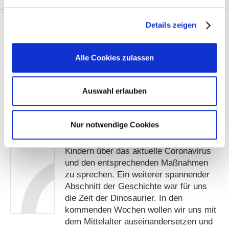
Details zeigen
Alle Cookies zulassen
Die
Kinder
Begonnen haben wir unser Projekt mit
Auswahl erlauben
dem Erforschen unseres
erforschen
Sonnensystems. Weiter lernten die
die
Kinder, dass das Leben auf der Erde mit
Nur notwendige Cookies
vielen Viren und Bakterien begann.
Erde
Diese Thematik nutzten wir, um mit den
Kindern über das aktuelle Coronavirus
und den entsprechenden Maßnahmen
zu sprechen. Ein weiterer spannender
Abschnitt der Geschichte war für uns
die Zeit der Dinosaurier. In den
kommenden Wochen wollen wir uns mit
dem Mittelalter auseinandersetzen und