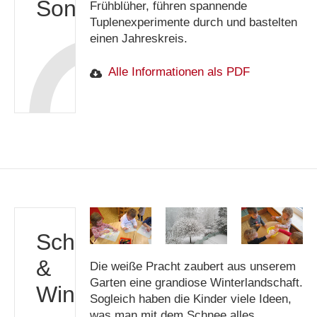
Sonne
Frühblüher, führen spannende
Tuplenexperimente durch und bastelten
einen Jahreskreis.
Alle Informationen als PDF
Schneezauber
&
Die weiße Pracht zaubert aus unserem
Garten eine grandiose Winterlandschaft.
Winterexperimente
Sogleich haben die Kinder viele Ideen,
was man mit dem Schnee alles