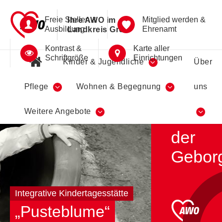
Freie Stellen &
Mitglied werden &
Ihre AWO im
Ausbildung
Ehrenamt
Landkreis Greiz
Kontrast &
Karte aller
Schriftgröße
Einrichtungen
Kinder & Jugendliche
Über
Pflege
Wohnen & Begegnung
uns
Ein
Weitere Angebote
Ort
der
Geborg
Integrative Kindertagesstätte
„Pusteblume“