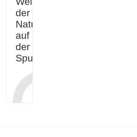
Weltentdecker,
der
Natur
auf
der
Spur