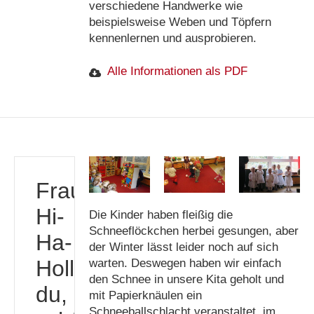
verschiedene Handwerke wie
beispielsweise Weben und Töpfern
kennenlernen und ausprobieren.
Alle Informationen als PDF
Frau
Hi-
Die Kinder haben fleißig die
Schneeflöckchen herbei gesungen, aber
Ha-
der Winter lässt leider noch auf sich
Holle,
warten. Deswegen haben wir einfach
den Schnee in unsere Kita geholt und
du,
mit Papierknäulen ein
Schneeballschlacht veranstaltet, im