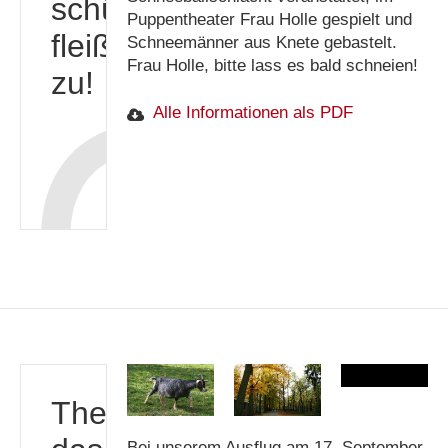
schüttle
Puppentheater Frau Holle gespielt und
fleißig
Schneemänner aus Knete gebastelt.
Frau Holle, bitte lass es bald schneien!
zu!
Alle Informationen als PDF
Theo,
Bei unserem Ausflug am 17. September