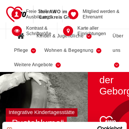
Freie Stellen &
Mitglied werden &
Ihre AWO im
Ausbildung
Ehrenamt
Landkreis Greiz
Kontrast &
Karte aller
Schriftgröße
Einrichtungen
Kinder & Jugendliche
Über
Pflege
Wohnen & Begegnung
uns
Ein
Weitere Angebote
Ort
der
Geborg
Integrative Kindertagesstätte
„Pusteblume“