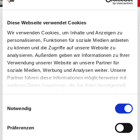
...
Übersicht
Ansprechpartner
Diese Webseite verwendet Cookies
Wir verwenden Cookies, um Inhalte und Anzeigen zu
personalisieren, Funktionen für soziale Medien anbieten
zu können und die Zugriffe auf unsere Website zu
Ansprechpartner
Kontakt
analysieren. Außerdem geben wir Informationen zu Ihrer
Verwendung unserer Website an unsere Partner für
Eveline
Arbeiterwohlfahrt
soziale Medien, Werbung und Analysen weiter. Unsere
Soziale Dienste
Theilig
Zeulenroda gGmbH
Partner führen diese Informationen möglicherweise mit
Integrative
Leiterin
weiteren Daten zusammen, die Sie ihnen bereitgestellt
Kindertagesstätte
haben oder die sie im Rahmen Ihrer Nutzung der Dienste
"Pusteblume"
Stadtbachring 30
gesammelt haben.
Einwilligungsauswahl
+49
07937 Zeulenroda-
Notwendig
36628
Triebes
82383
Telefon: +49 36628
Präferenzen
82383
E-
Fax: +49 36628
958483