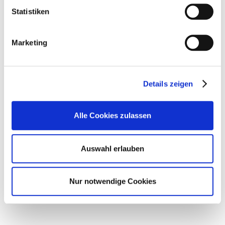
Mail
E-Mail:
Statistiken
schreiben
eveline.theilig@awo-
grz.de
Marketing
Anja
zur Anfahrt
Klink
Stellvertreterin
Details zeigen
+49
Alle Cookies zulassen
36628
82383
Auswahl erlauben
E-
Mail
schreiben
Nur notwendige Cookies