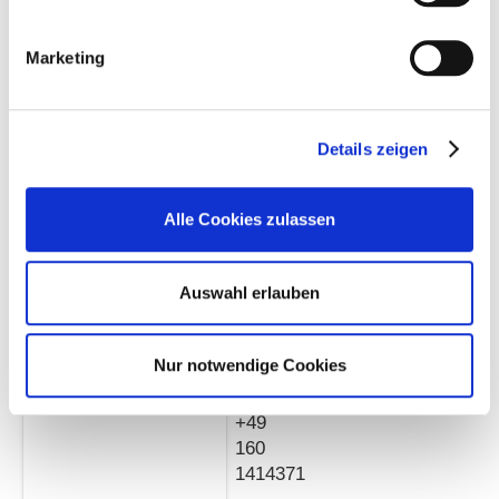
Psychologin,
Systemische
Marketing
Kinder-
und
Jugendlichentherapeutin
Details zeigen
+49
36626
Alle Cookies zulassen
314
699
oder
Auswahl erlauben
+49
36626
20254
Nur notwendige Cookies
+49
160
1414371