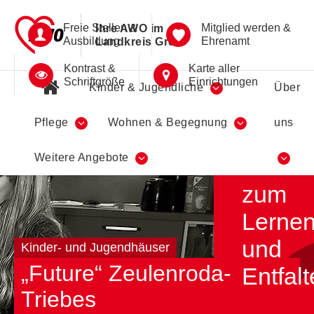
Freie Stellen &
Mitglied werden &
Ihre AWO im
Ausbildung
Ehrenamt
Landkreis Greiz
Kontrast &
Karte aller
Schriftgröße
Einrichtungen
Kinder & Jugendliche
Über
Pflege
Wohnen & Begegnung
uns
Ein
Weitere Angebote
Ort
zum
Lerne
und
Kinder- und Jugendhäuser
„Future“ Zeulenroda-
Entfal
Triebes