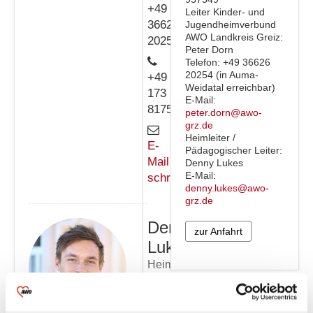
+49
Leiter Kinder- und
36626
Jugendheimverbund
AWO Landkreis Greiz:
20254
Peter Dorn
Telefon: +49 36626
20254 (in Auma-
+49
Weidatal erreichbar)
173
E-Mail:
8175335
peter.dorn@awo-
grz.de
Heimleiter /
E-
Pädagogischer Leiter:
Mail
Denny Lukes
E-Mail:
schreiben
denny.lukes@awo-
grz.de
Denny
zur Anfahrt
Lukes
Heimleiter
/
Pädagogischer
Leiter