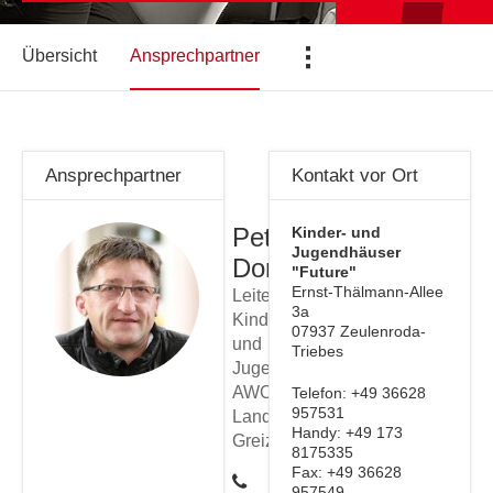
...
Übersicht
Ansprechpartner
Ansprechpartner
Kontakt vor Ort
Peter
Kinder- und
Jugendhäuser
Dorn
"Future"
Ernst-Thälmann-Allee
Leiter
3a
Kinder-
07937 Zeulenroda-
und
Triebes
Jugendheimverbund
AWO
Telefon: +49 36628
957531
Landkreis
Handy: +49 173
Greiz
8175335
Fax: +49 36628
957549