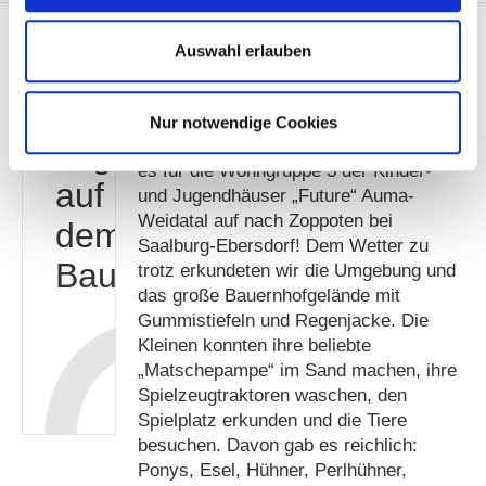
Auswahl erlauben
Ein
Am vermutlich einzig verregneten
Nur notwendige Cookies
Tag
Wochenende im September 2016 hieß
es für die Wohngruppe 3 der Kinder-
auf
und Jugendhäuser „Future“ Auma-
Weidatal auf nach Zoppoten bei
dem
Saalburg-Ebersdorf! Dem Wetter zu
Bauernhof
trotz erkundeten wir die Umgebung und
das große Bauernhofgelände mit
Gummistiefeln und Regenjacke. Die
Kleinen konnten ihre beliebte
„Matschepampe“ im Sand machen, ihre
Spielzeugtraktoren waschen, den
Spielplatz erkunden und die Tiere
besuchen. Davon gab es reichlich:
Ponys, Esel, Hühner, Perlhühner,