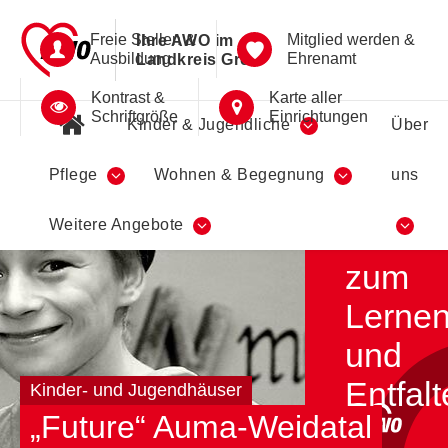
Freie Stellen &
Mitglied werden &
Ihre AWO im
Ausbildung
Ehrenamt
Landkreis Greiz
Kontrast &
Karte aller
Schriftgröße
Einrichtungen
Kinder & Jugendliche
Über
Pflege
Wohnen & Begegnung
uns
Ein
Weitere Angebote
Ort
zum
Lerne
und
Entfal
Kinder- und Jugendhäuser
„Future“ Auma-Weidatal