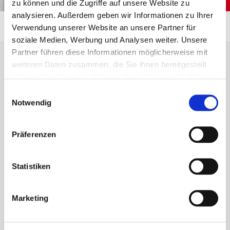
zu können und die Zugriffe auf unsere Website zu
analysieren. Außerdem geben wir Informationen zu Ihrer
...
Übersicht
Ansprechpartner
Verwendung unserer Website an unsere Partner für
soziale Medien, Werbung und Analysen weiter. Unsere
Partner führen diese Informationen möglicherweise mit
weiteren Daten zusammen, die Sie ihnen bereitgestellt
Empfohlener Inhalt
haben oder die sie im Rahmen Ihrer Nutzung der Dienste
gesammelt haben.
Einwilligungsauswahl
An dieser Stelle finden Sie einen externen Inhalt,
Notwendig
der die Seite ergänzt. Sie können ihn sich mit
einem Klick anzeigen lassen und wieder
ausblenden.
Präferenzen
Externe Inhalte
Statistiken
Ich bin damit einverstanden, dass mir externe Inhalte
angezeigt werden. Damit können personenbezogene
Marketing
Daten an Drittplattformen übermittelt werden.
Mehr dazu
in unserer Datenschutzerklärung.