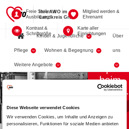
Freie Stellen &
Mitglied werden &
Ihre AWO im
Ausbildung
Ehrenamt
Landkreis Greiz
Kontrast &
Karte aller
Schriftgröße
Einrichtungen
Kinder & Jugendliche
Über
Pflege
Wohnen & Begegnung
uns
Viel
Weitere Angebote
Spaß
beim
Lesen.
Diese Webseite verwendet Cookies
Stadt-Bibliotheken
Wir verwenden Cookies, um Inhalte und Anzeigen zu
Berga-Wünschendorf
personalisieren, Funktionen für soziale Medien anbieten