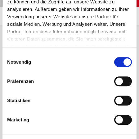
zu können und die Zugriffe auf unsere Website zu
analysieren. Außerdem geben wir Informationen zu Ihrer
...
Übersicht
Ansprechpartner
Verwendung unserer Website an unsere Partner für
soziale Medien, Werbung und Analysen weiter. Unsere
Partner führen diese Informationen möglicherweise mit
weiteren Daten zusammen, die Sie ihnen bereitgestellt
Empfohlener Inhalt
haben oder die sie im Rahmen Ihrer Nutzung der Dienste
gesammelt haben.
Einwilligungsauswahl
An dieser Stelle finden Sie einen externen Inhalt,
Notwendig
der die Seite ergänzt. Sie können ihn sich mit
einem Klick anzeigen lassen und wieder
ausblenden.
Präferenzen
Externe Inhalte
Statistiken
Ich bin damit einverstanden, dass mir externe Inhalte
angezeigt werden. Damit können personenbezogene
Marketing
Daten an Drittplattformen übermittelt werden.
Mehr dazu
in unserer Datenschutzerklärung.