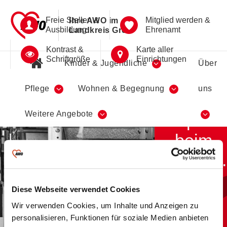
Freie Stellen &
Mitglied werden &
Ihre AWO im
Ausbildung
Ehrenamt
Landkreis Greiz
Kontrast &
Karte aller
Schriftgröße
Einrichtungen
Kinder & Jugendliche
Über
Pflege
Wohnen & Begegnung
uns
Viel
Weitere Angebote
Spaß
beim
Lesen.
Diese Webseite verwendet Cookies
Stadt-Bibliotheken
Wir verwenden Cookies, um Inhalte und Anzeigen zu
Berga-Wünschendorf
personalisieren, Funktionen für soziale Medien anbieten