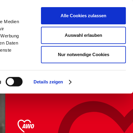
erden &
Kontrast &
Karte aller
Alle Cookies zulassen
Schriftgröße
Einrichtungen
le Medien
ir
Auswahl erlauben
, Werbung
Über uns
ren Daten
ienste
Nur notwendige Cookies
Steigen Sie auf.
g
Details zeigen