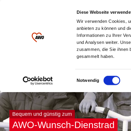
Ihre AWO im
Diese Webseite verwende
Landkreis Greiz
Wir verwenden Cookies, um
anbieten zu können und di
Informationen zu Ihrer Ve
Kinder & Jugendliche
Pflege
und Analysen weiter. Unse
zusammen, die Sie ihnen b
gesammelt haben.
Einwilligungsauswahl
Notwendig
Bequem und günstig zum
AWO-Wunsch-Dienstrad