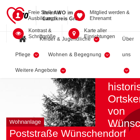
Freie Stellen &
Mitglied werden &
Ihre AWO im
Ausbildung
Ehrenamt
Landkreis Greiz
Kontrast &
Karte aller
Schriftgröße
Einrichtungen
Kinder & Jugendliche
Über
Pflege
Wohnen & Begegnung
uns
Servi
Weitere Angebote
im
histor
Ortske
von
Wünsc
Wohnanlage
Poststraße Wünschendorf