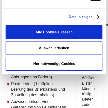
Täglicher Sicherheitsanruf
braucht:
nach Vereinbarung
eine
Individuelle Beratung auf
Landbäckerei,
Details zeigen
Wunsch zu:
einen
Wohnangebot/Wohnumfeld,
Lebensmittelma
Grund-, Wahl- und
die
Alle Cookies zulassen
Apotheke
Zusatzleistungen
des
Vermittlung von Informationen
Ortes
Auswahl erlauben
und Dienstleistungen (z.B.
und das
Frisör, Fußpflege)
Gemeindeamt.
Erledigung kleinerer
Wunderschön
Nur notwendige Cookies
Hausmeisterdienste (z.B.
gelegen
Austausch von Glühlampen,
an der
Anbringen von Bildern)
Weißen
Elster,
Postservice (1x täglich
können
Leerung des Briefkastens und
rüstige
Zustellung des Inhaltes)
Mieter
Abwesenheitsservice
zudem
(Versorgung von Grünpflanzen