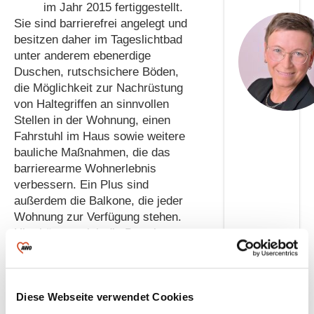
im Jahr 2015 fertiggestellt.
Sie sind barrierefrei angelegt und
besitzen daher im Tageslichtbad
unter anderem ebenerdige
Duschen, rutschsichere Böden,
die Möglichkeit zur Nachrüstung
von Haltegriffen an sinnvollen
Stellen in der Wohnung, einen
Fahrstuhl im Haus sowie weitere
bauliche Maßnahmen, die das
barrierearme Wohnerlebnis
verbessern. Ein Plus sind
außerdem die Balkone, die jeder
Wohnung zur Verfügung stehen.
Hier können sich die Bewohner zu
jeder Tageszeit eine Pause
gönnen. Auch wenn die
Wohnungen ausreichend
Wohnfläche bieten, können Mieter
Diese Webseite verwendet Cookies
Umgebung
all jene Dinge, die man nur selten