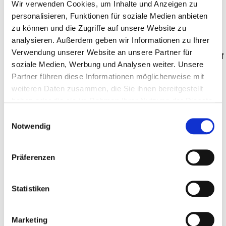
Wir verwenden Cookies, um Inhalte und Anzeigen zu
benötigt, in einem separaten
personalisieren, Funktionen für soziale Medien anbieten
Abstellraum verstauen.
Mitten im
zu können und die Zugriffe auf unsere Website zu
Ortskern
analysieren. Außerdem geben wir Informationen zu Ihrer
von
Verwendung unserer Website an unsere Partner für
Begleitung und Pflege
Wünschendorf
soziale Medien, Werbung und Analysen weiter. Unsere
befindet
Partner führen diese Informationen möglicherweise mit
In Wünschendorf kann die AWO
sich die
Greiz einen eigenen
ambulanten
weiteren Daten zusammen, die Sie ihnen bereitgestellt
Wohnanlage
Pflegedienst
anbieten, mit dem
haben oder die sie im Rahmen Ihrer Nutzung der Dienste
der AWO
wir unsere Bewohner begleiten
Greiz.
gesammelt haben.
Einwilligungsauswahl
Blickt
können. Die Intensität der
Notwendig
man aus
Betreuung kann von einem
dem
gelegentlichen Kontakt bis hin zu
Fenster,
Präferenzen
Pflege und alltagsunterstützenden
sieht
Leistungen reichen.
man
Statistiken
alles,
Der
Grundservice
umfasst
was ein
folgende Leistungen:
Mieter im
Marketing
Alltag