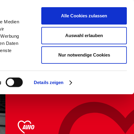
erden &
Kontrast &
Karte aller
Alle Cookies zulassen
Schriftgröße
Einrichtungen
le Medien
ir
Auswahl erlauben
, Werbung
Über uns
ren Daten
ienste
Nur notwendige Cookies
Individuelle Betreuung
nach
Unterrichtsschluss.
g
Details zeigen