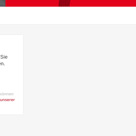
 Sie
en.
 können
 unserer