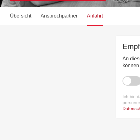
Übersicht
Ansprechpartner
Anfahrt
Empfo
An diese
können 
Ich bin 
personen
Datensch