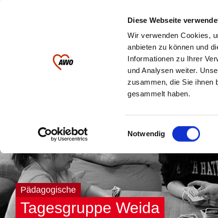
Ihre AWO im
Diese Webseite verwende
Landkreis Greiz
Wir verwenden Cookies, um
anbieten zu können und di
Informationen zu Ihrer Ve
Kinder & Jugendliche
Pflege
und Analysen weiter. Unse
zusammen, die Sie ihnen b
gesammelt haben.
Einwilligungsauswahl
Notwendig
Pädagogische
Tagesgruppe Weida