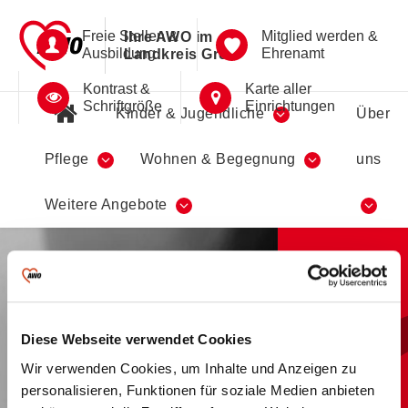
Freie Stellen &
Mitglied werden &
Ihre AWO im
Ausbildung
Ehrenamt
Landkreis Greiz
Kontrast &
Karte aller
Schriftgröße
Einrichtungen
Kinder & Jugendliche
Über
Pflege
Wohnen & Begegnung
uns
Werde
Weitere Angebote
aktiv!
Diese Webseite verwendet Cookies
Ortsjugendwerk
Wir verwenden Cookies, um Inhalte und Anzeigen zu
Weida
personalisieren, Funktionen für soziale Medien anbieten