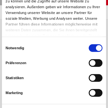
zu können und die Zugriffe auf unsere Website zu
analysieren. Außerdem geben wir Informationen zu Ihrer
Übersicht
Ansprechpartner
Anfahrt
Verwendung unserer Website an unsere Partner für
soziale Medien, Werbung und Analysen weiter. Unsere
Partner führen diese Informationen möglicherweise mit
weiteren Daten zusammen, die Sie ihnen bereitgestellt
Empfohlener Inhalt
haben oder die sie im Rahmen Ihrer Nutzung der Dienste
gesammelt haben.
Einwilligungsauswahl
An dieser Stelle finden Sie einen externen Inhalt,
Notwendig
der die Seite ergänzt. Sie können ihn sich mit
einem Klick anzeigen lassen und wieder
ausblenden.
Präferenzen
Externe Inhalte
Statistiken
Ich bin damit einverstanden, dass mir externe Inhalte
angezeigt werden. Damit können personenbezogene
Marketing
Daten an Drittplattformen übermittelt werden.
Mehr dazu
in unserer Datenschutzerklärung.