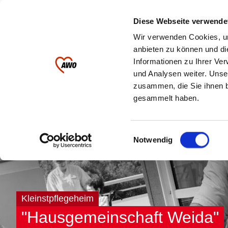
Ihre AWO im
Diese Webseite verwende
Landkreis Greiz
Wir verwenden Cookies, um
anbieten zu können und di
Informationen zu Ihrer Ve
Kinder & Jugendliche
Pflege
und Analysen weiter. Unse
zusammen, die Sie ihnen b
gesammelt haben.
Einwilligungsauswahl
Notwendig
Kleinstpflegeheim
"Hausgemeinschaft Weida"