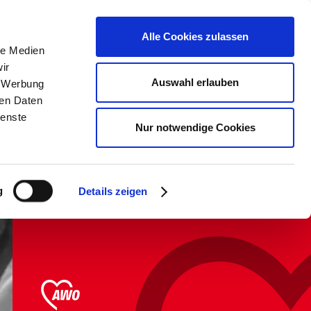
erden &
Kontrast &
Karte aller
Alle Cookies zulassen
Schriftgröße
Einrichtungen
le Medien
ir
Auswahl erlauben
, Werbung
Über uns
ren Daten
ienste
Nur notwendige Cookies
Lebensqualität und
Individualität.
g
Details zeigen