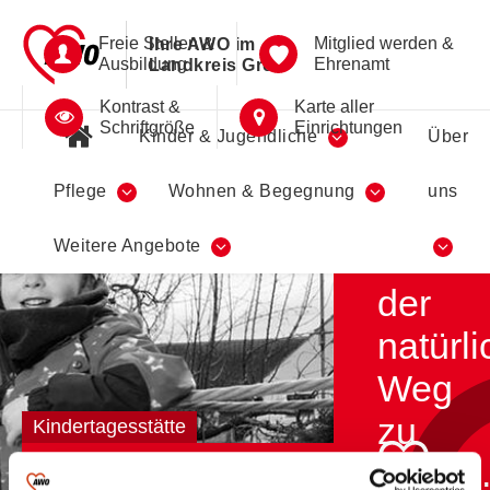
Freie Stellen &
Mitglied werden &
Ihre AWO im
Ausbildung
Ehrenamt
Landkreis Greiz
Kontrast &
Karte aller
Schriftgröße
Einrichtungen
Kinder & Jugendliche
Über
Pflege
Wohnen & Begegnung
uns
Spiele
Weitere Angebote
-
der
natürli
Weg
zu
Kindertagesstätte
"Zur Märchenbuche"
lernen