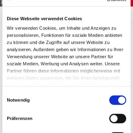
Übersicht
Ansprechpartner
Anfahrt
Diese Webseite verwendet Cookies
Wir verwenden Cookies, um Inhalte und Anzeigen zu
personalisieren, Funktionen für soziale Medien anbieten
zu können und die Zugriffe auf unsere Website zu
Ansprechpartner
Kontakt
analysieren. Außerdem geben wir Informationen zu Ihrer
Verwendung unserer Website an unsere Partner für
Mareen
Arbeiterwohlfahrt
soziale Medien, Werbung und Analysen weiter. Unsere
Kreisverband Greiz
Köhler
Partner führen diese Informationen möglicherweise mit
e.V.
weiteren Daten zusammen, die Sie ihnen bereitgestellt
Kindertagesstätte "Zur
Leiterin
Märchenbuche"
haben oder die sie im Rahmen Ihrer Nutzung der Dienste
Elsterstraße 1
gesammelt haben.
Einwilligungsauswahl
07586 Caaschwitz
+49
Notwendig
36605
Telefon: +49 36605
8027
8027
Fax: +49 36605
Präferenzen
20843
E-
E-Mail:
kita.caaschwitz@awo-
Mail