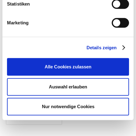
Statistiken
greiz.de
schreiben
zur Anfahrt
Marketing
Manja
Scheffel
Stellvertretende
Details zeigen
Leiterin
Alle Cookies zulassen
+49
36605
8027
Auswahl erlauben
E-
Mail
Nur notwendige Cookies
schreiben