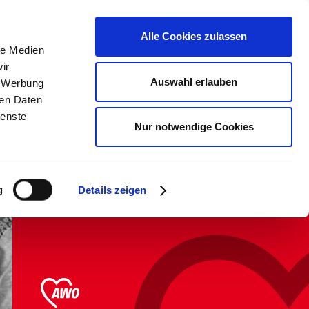
erden &
Kontrast &
Karte aller
Alle Cookies zulassen
Schriftgröße
Einrichtungen
le Medien
ir
Auswahl erlauben
, Werbung
Über uns
ren Daten
ienste
Nur notwendige Cookies
Aufwachsen in
ländlicher Umgebung.
g
Details zeigen