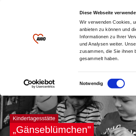
Ihre AWO im
Diese Webseite verwende
Landkreis Greiz
Wir verwenden Cookies, um
anbieten zu können und di
Informationen zu Ihrer Ve
Kinder & Jugendliche
Pflege
und Analysen weiter. Unse
zusammen, die Sie ihnen b
gesammelt haben.
Einwilligungsauswahl
Notwendig
Kindertagesstätte
„Gänseblümchen"