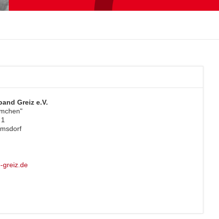
band Greiz e.V.
ümchen"
 1
amsdorf
-greiz.de