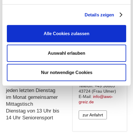
Ausfahrten mit dem
Bus (eintägig,
Details zeigen
mehrtägig)
Kontakt
Feste und Feiern zu
Alle Cookies zulassen
diversen Anlässen
Arbeiterwohlfahrt
wie Fasching,
Kreisverband Greiz
Ostern, Herbst,
e.V.
Auswahl erlauben
Ortsverein Steinsdorf
Weihnachten,
Gemeindehaus
Neujahr
Steinsdorf
Steinsdorf Nr. 19a
Nur notwendige Cookies
07570 Weida
Dienstag von 13 Uhr bis
16 Uhr
Telefon: +49 36603
jeden letzten Dienstag
43724 (Frau Ulmer)
E-Mail:
info@awo-
im Monat gemeinsamer
greiz.de
Mittagstisch
Dienstag von 13 Uhr bis
zur Anfahrt
14 Uhr Seniorensport