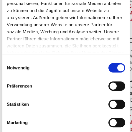
personalisieren, Funktionen für soziale Medien anbieten
E
zu können und die Zugriffe auf unsere Website zu
M
Vorträge zu aktuellen
analysieren. Außerdem geben wir Informationen zu Ihrer
s
Themen
Verwendung unserer Website an unsere Partner für
Reiseberichte
soziale Medien, Werbung und Analysen weiter. Unsere
musikalische
Partner führen diese Informationen möglicherweise mit
Veranstaltungen
weiteren Daten zusammen, die Sie ihnen bereitgestellt
U
gemeinsame
haben oder die sie im Rahmen Ihrer Nutzung der Dienste
V
Veranstaltungen mit
gesammelt haben.
Einwilligungsauswahl
d
der
AWO-
Notwendig
O
Kindertagesstätte
"Löwenzahn" in
Steinsdorf
Präferenzen
+
3
gemeinsame Treffen
4
mit dem
Statistiken
Partnerverein AWO
Winkelhayd
E
Bowling
M
Marketing
s
gemeinsame