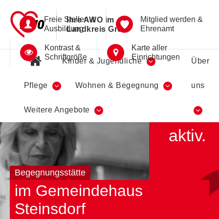
Freie Stellen &
Mitglied werden &
Ihre AWO im
Ausbildung
Ehrenamt
Landkreis Greiz
Kontrast &
Karte aller
Schriftgröße
Einrichtungen
Kinder & Jugendliche
Über
Pflege
Wohnen & Begegnung
uns
Wir
Weitere Angebote
sind
aktiv.
Begegnungsstätte
im Gemeindehaus
Steinsdorf