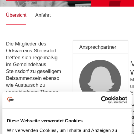
Übersicht
Anfahrt
Die Mitglieder des
Ansprechpartner
Ortsvereins Steinsdorf
treffen sich regelmäßig
M
im Gemeindehaus
Steinsdorf zu geselligem
Beisammensein ebenso
M
wie Austausch zu
u
verschiedenen Themen,
E
sportlichen oder
musikalischen
+
Aktivitäten sowie
3
gemeinsamen
Diese Webseite verwendet Cookies
5
Ausflügen. Dazu
Wir verwenden Cookies, um Inhalte und Anzeigen zu
gehören: