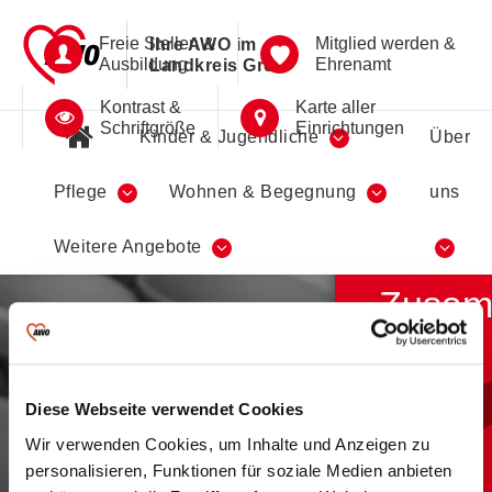
Freie Stellen &
Mitglied werden &
Ihre AWO im
Ausbildung
Ehrenamt
Landkreis Greiz
Kontrast &
Karte aller
Schriftgröße
Einrichtungen
Kinder & Jugendliche
Über
Pflege
Wohnen & Begegnung
uns
Kreativ
Weitere Angebote
fördert
Zusam
Diese Webseite verwendet Cookies
Begegnungsstätte
Wir verwenden Cookies, um Inhalte und Anzeigen zu
Berga
personalisieren, Funktionen für soziale Medien anbieten