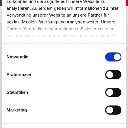
zu können und die Zugriffe auf unsere Website zu
analysieren. Außerdem geben wir Informationen zu Ihrer
Übersicht
Anfahrt
Verwendung unserer Website an unsere Partner für
soziale Medien, Werbung und Analysen weiter. Unsere
Partner führen diese Informationen möglicherweise mit
weiteren Daten zusammen, die Sie ihnen bereitgestellt
Empfohlener Inhalt
haben oder die sie im Rahmen Ihrer Nutzung der Dienste
gesammelt haben.
Einwilligungsauswahl
An dieser Stelle finden Sie einen externen Inhalt,
Notwendig
der die Seite ergänzt. Sie können ihn sich mit
einem Klick anzeigen lassen und wieder
ausblenden.
Präferenzen
Externe Inhalte
Statistiken
Ich bin damit einverstanden, dass mir externe Inhalte
angezeigt werden. Damit können personenbezogene
Marketing
Daten an Drittplattformen übermittelt werden.
Mehr dazu
in unserer Datenschutzerklärung.